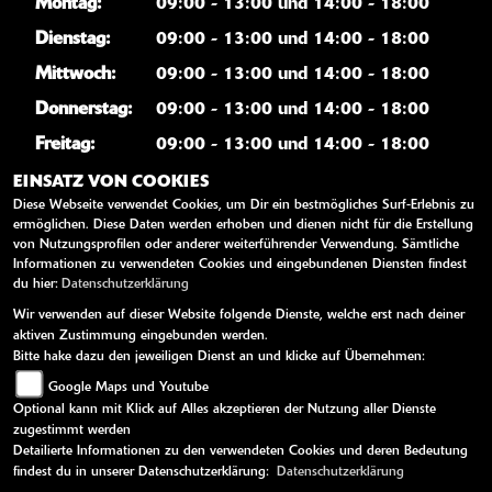
Montag:
09:00 - 13:00 und 14:00 - 18:00
Dienstag:
09:00 - 13:00 und 14:00 - 18:00
Mittwoch:
09:00 - 13:00 und 14:00 - 18:00
Donnerstag:
09:00 - 13:00 und 14:00 - 18:00
Freitag:
09:00 - 13:00 und 14:00 - 18:00
Samstag:
09:00 - 13:00
EINSATZ VON COOKIES
Diese Webseite verwendet Cookies, um Dir ein bestmögliches Surf-Erlebnis zu
Sonntag:
geschlossen
ermöglichen. Diese Daten werden erhoben und dienen nicht für die Erstellung
von Nutzungsprofilen oder anderer weiterführender Verwendung. Sämtliche
Informationen zu verwendeten Cookies und eingebundenen Diensten findest
WEITERE LINKS
du hier:
Datenschutzerklärung
Wir verwenden auf dieser Website folgende Dienste, welche erst nach deiner
Kawasaki News
aktiven Zustimmung eingebunden werden.
Bitte hake dazu den jeweiligen Dienst an und klicke auf Übernehmen:
Kawasaki Handbücher
Google Maps und Youtube
Kawasaki Bekleidung
Optional kann mit Klick auf Alles akzeptieren der Nutzung aller Dienste
Kawasaki Merchandise
zugestimmt werden
Detailierte Informationen zu den verwendeten Cookies und deren Bedeutung
findest du in unserer Datenschutzerklärung:
Datenschutzerklärung